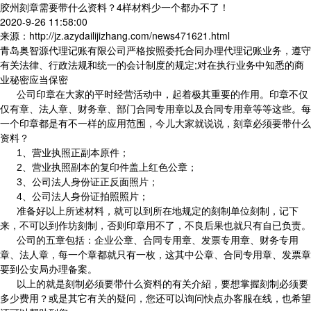
胶州刻章需要带什么资料？4样材料少一个都办不了！
2020-9-26 11:58:00
来源：http://jz.azydailijizhang.com/news471621.html
青岛奥智源代理记账有限公司严格按照委托合同办理代理记账业务，遵守
有关法律、行政法规和统一的会计制度的规定;对在执行业务中知悉的商
业秘密应当保密
公司印章在大家的平时经营活动中，起着极其重要的作用。印章不仅
仅有章、法人章、财务章、部门合同专用章以及合同专用章等等这些。每
一个印章都是有不一样的应用范围，今儿大家就说说，刻章必须要带什么
资料？
1
、营业执照正副本原件；
2
、营业执照副本的复印件盖上红色公章；
3
、公司法人身份证正反面照片；
4
、公司法人身份证拍照照片；
准备好以上所述材料，就可以到所在地规定的刻制单位刻制，记下
来，不可以到作坊刻制，否则印章用不了，不良后果也就只有自已负责。
公司的五章包括：企业公章、合同专用章、发票专用章、财务专用
章、法人章，每一个章都就只有一枚，这其中公章、合同专用章、发票章
要到公安局办理备案。
以上的就是刻制必须要带什么资料的有关介紹，要想掌握刻制必须要
多少费用？或是其它有关的疑问，您还可以询问快点办客服在线，也希望