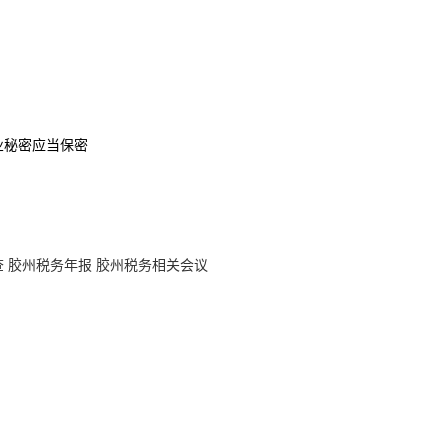
业秘密应当保密
查
胶州税务年报
胶州税务相关会议