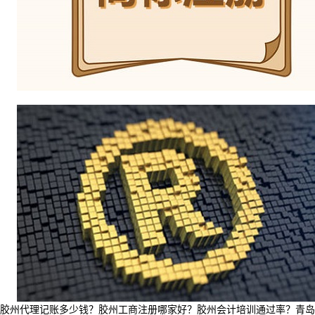
胶州代理记账多少钱？胶州工商注册哪家好？胶州会计培训通过率？青岛奥智源