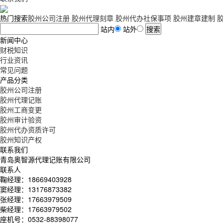
热门搜索
胶州公司注册
胶州代理刻章
胶州代办社保事项
胶州建章建制
站内
站外
新闻中心
财税知识
行业资讯
常见问题
产品分类
胶州公司注册
胶州代理记账
胶州工商变更
胶州审计验资
胶州代办资质许可
胶州知识产权
联系我们
青岛奥智源代理记账有限公司
联系人
鞠经理：18669403928
窦经理：13176873382
张经理：17663979509
柴经理：17663979502
座机号：0532-88398077