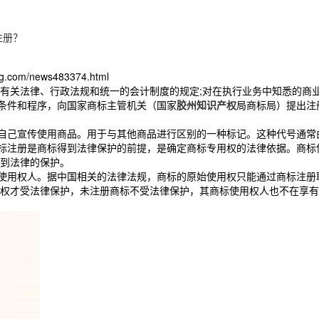
注册？
？
hang.com/news483374.html
有关法律、行政法规和统一的会计制度的规定;对在执行业务中知悉的商
条件和程序，向国家商标主管机关（国家
胶州知识产权
局商标局）提出注
自己宣传使用商品。用于与其他商品进行区别的一种标记。这种代号通常
标注册是商标得到法律保护的前提，是确定商标专用权的法律依据。商标
到法律的保护。
使用权人。据中国相关的法律法规，商标的原始使用权只能通过商标注册
权才受法律保护，未注册商标不受法律保护，其商标使用权人也不在享有