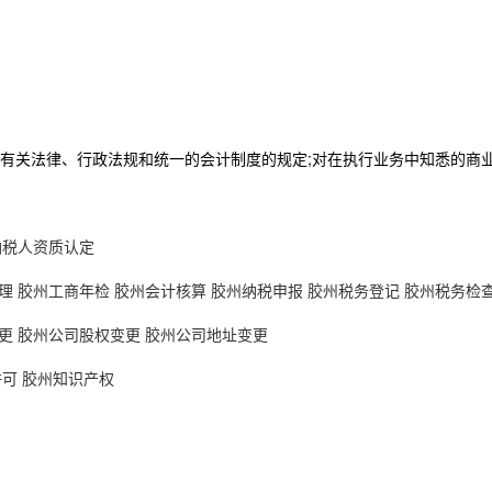
有关法律、行政法规和统一的会计制度的规定;对在执行业务中知悉的商
纳税人资质认定
理
胶州工商年检
胶州会计核算
胶州纳税申报
胶州税务登记
胶州税务检
更
胶州公司股权变更
胶州公司地址变更
许可
胶州知识产权