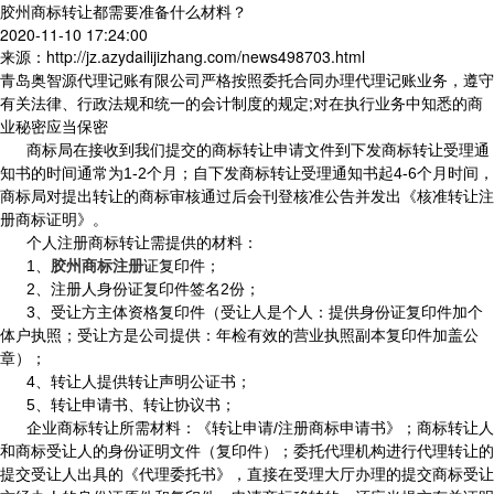
胶州商标转让都需要准备什么材料？
2020-11-10 17:24:00
来源：http://jz.azydailijizhang.com/news498703.html
青岛奥智源代理记账有限公司严格按照委托合同办理代理记账业务，遵守
有关法律、行政法规和统一的会计制度的规定;对在执行业务中知悉的商
业秘密应当保密
商标局在接收到我们提交的商标转让申请文件到下发商标转让受理通
知书的时间通常为
1-2
个月；自下发商标转让受理通知书起
4-6
个月时间，
商标局对提出转让的商标审核通过后会刊登核准公告并发出《核准转让注
册商标证明》。
个人注册商标转让需提供的材料：
1
、
胶州商标注册
证复印件；
2
、注册人身份证复印件签名
2
份；
3
、受让方主体资格复印件（受让人是个人：提供身份证复印件加个
体户执照；受让方是公司提供：年检有效的营业执照副本复印件加盖公
章）；
4
、转让人提供转让声明公证书；
5
、转让申请书、转让协议书；
企业商标转让所需材料：《转让申请
/
注册商标申请书》；商标转让人
和商标受让人的身份证明文件（复印件）；委托代理机构进行代理转让的
提交受让人出具的《代理委托书》，直接在受理大厅办理的提交商标受让