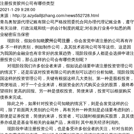
注册投资胶州公司有哪些类型
2021-1-29 9:28:00
来源：http://jz.azydailijizhang.com/news552728.html
青岛奥智源代理记账有限公司严格按照委托合同办理代理记账业务，遵守
有关法律、行政法规和统一的会计制度的规定;对在执行业务中知悉的商
业秘密应当保密
现阶段，假如你知晓
胶州公司注册
，你会发觉申请注册的公司再有许
多 不一样的类别，例如制作公司，及其技术咨询公司等等这些。这是因
为我国的金融业也有非常好的发展趋势，现阶段很多人都是会选择申请注
册投资公司，那么这样的公司会有哪些类别呢？
对现阶段我们许多创业者来讲，假如说必须要申请注册投资管理公司
的情况下，还是应该对投资有限公司的类别可以进行分析知晓。现阶段我
国这样的投资管理公司，关键有根据这样几大类别。第一种是股权投资，
简便地说，对于一个企业来讲，根据资金的方式购买企业的股票，最终希
望得到 更高的回报。另一种是债权投资。简便来讲，投资可以根据购买
债券来完成。
除此之外，如果针对投资公司知晓的情况下，则是会发觉这样的公
司，除了前面两大类别的公司外，再有另外一种类别是必须要考虑到的，
那便是证券投资，简便的来讲，投资者，可以随时根据购买股票，及其债
券亦或是是基金等相关的金融产品，来得到 其中相关经济利润的。
现阶段申请注册投资公司，也是备受许多创业者的关注，针对当前的